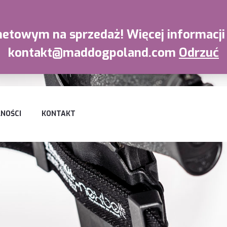
towym na sprzedaż! Więcej informacji 
kontakt@maddogpoland.com
Odrzuć
NOŚCI
KONTAKT