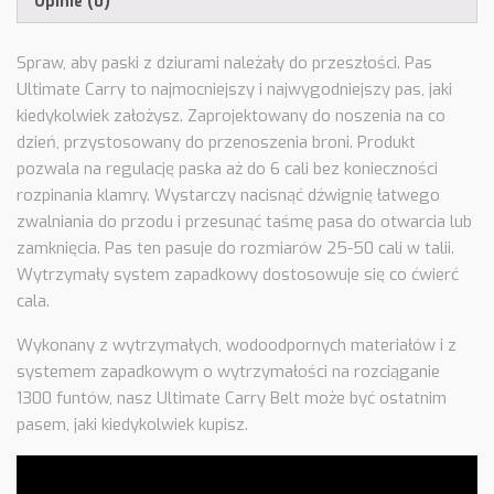
Opinie (0)
Spraw, aby paski z dziurami należały do ​​przeszłości. Pas
Ultimate Carry to najmocniejszy i najwygodniejszy pas, jaki
kiedykolwiek założysz. Zaprojektowany do noszenia na co
dzień, przystosowany do przenoszenia broni. Produkt
pozwala na regulację paska aż do 6 cali bez konieczności
rozpinania klamry. Wystarczy nacisnąć dźwignię łatwego
zwalniania do przodu i przesunąć taśmę pasa do otwarcia lub
zamknięcia. Pas ten pasuje do rozmiarów 25-50 cali w talii.
Wytrzymały system zapadkowy dostosowuje się co ćwierć
cala.
Wykonany z wytrzymałych, wodoodpornych materiałów i z
systemem zapadkowym o wytrzymałości na rozciąganie
1300 funtów, nasz Ultimate Carry Belt może być ostatnim
pasem, jaki kiedykolwiek kupisz.