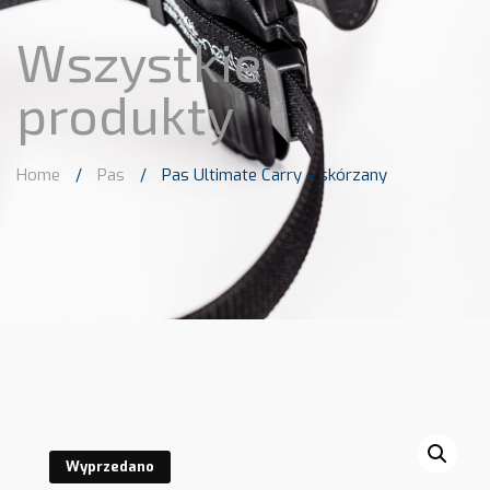
Wszystkie
produkty
Home
/
Pas
/
Pas Ultimate Carry – skórzany
Wyprzedano